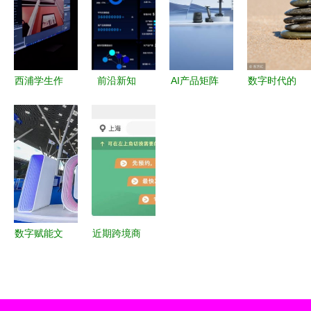
创意领域
市场裂变与
化领域成就
览会——数
数字文化创
与布局
字文化创意
意内容应用
内容应用服
服务
务的新篇章
西浦学生作
前沿新知
AI产品矩阵
数字时代的
品在首届全
你必须了解
赋能千行百
新篇章 如
国大学生虚
的5G时代
业 普渡机
何简单理解
拟策展大赛
电商创新应
器人2024
文化产业与
荣获大奖
用及数字文
年新品发布
数字文化创
数字文化创
化内容服务
会助推数字
意内容应用
意内容应用
探析
文化创意内
服务
服务的崭新
容应用服务
数字赋能文
近期跨境商
篇章
新浪潮
化创新 第
旅必读 除
十七届文博
了打疫苗测
会圆满闭
核酸，用好