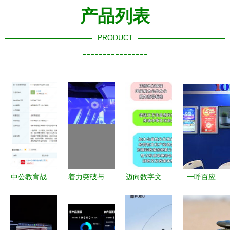
产品列表
PRODUCT
----------------
中公教育战
着力突破与
迈向数字文
一呼百应
略升级 北
创新 视美
化新征程
2019第三
京新公司聚
乐短焦类工
2016—
届上饶文化
焦数字文化
程投影机的
2017年文
创意产业博